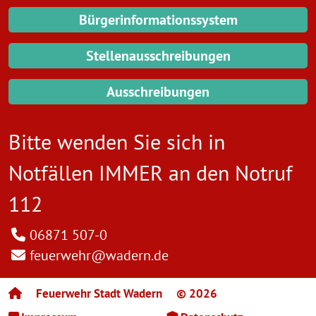
Bürgerinformationssystem
Stellenausschreibungen
Ausschreibungen
Bitte wenden Sie sich in
Notfällen IMMER an den
Notruf
112
06871 507-0
feuerwehr@wadern.de
Feuerwehr Stadt Wadern
© 2026