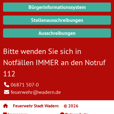
Bürgerinformationssystem
Stellenausschreibungen
Ausschreibungen
Bitte wenden Sie sich in
Notfällen IMMER an den
Notruf
112
06871 507-0
feuerwehr@wadern.de
Feuerwehr Stadt Wadern
© 2026