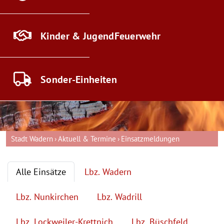
Kinder & Jugend
Feuerwehr
Sonder-
Einheiten
Stadt Wadern
Aktuell & Termine
Einsatzmeldungen
Alle Einsätze
Lbz. Wadern
Lbz. Nunkirchen
Lbz. Wadrill
Lbz. Lockweiler-Krettnich
Lbz. Büschfeld