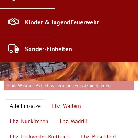
Kinder & Jugend
Feuerwehr
Sonder-
Einheiten
Stadt Wadern
Aktuell & Termine
Einsatzmeldungen
Alle Einsätze
Lbz. Wadern
Lbz. Nunkirchen
Lbz. Wadrill
Lbz. Lockweiler-Krettnich
Lbz. Büschfeld