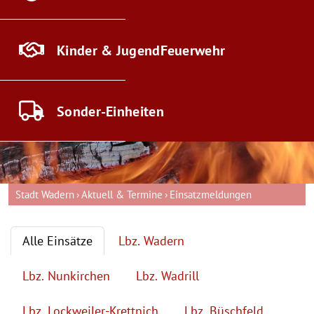
Kinder & Jugend
Feuerwehr
Sonder-
Einheiten
Stadt Wadern
Aktuell & Termine
Einsatzmeldungen
Alle Einsätze
Lbz. Wadern
Lbz. Nunkirchen
Lbz. Wadrill
Lbz. Lockweiler-Krettnich
Lbz. Büschfeld