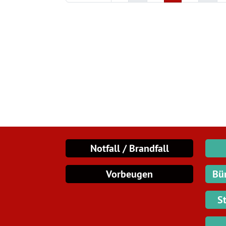
Notfall / Brandfall
Vorbeugen
Bü
S