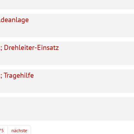
ldeanlage
 Drehleiter-Einsatz
 Tragehilfe
75
nächste