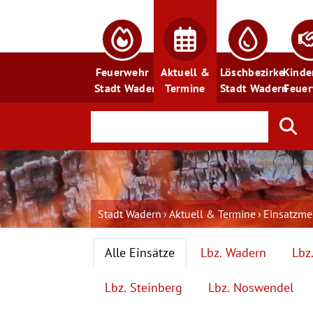
Feuerwehr
Aktuell &
Löschbezirke
Kinde
Stadt Wadern
Termine
Stadt Wadern
Feue
Stadt Wadern
Aktuell & Termine
Einsatzm
Alle Einsätze
Lbz. Wadern
Lbz
Lbz. Steinberg
Lbz. Noswendel