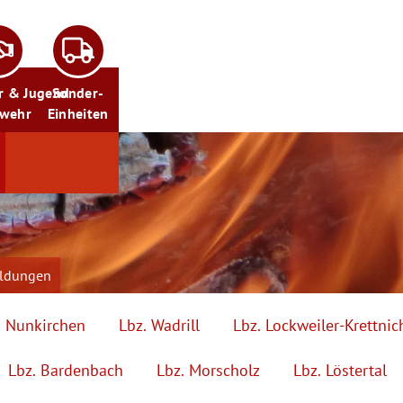
r & Jugend
Sonder-
rwehr
Einheiten
eldungen
. Nunkirchen
Lbz. Wadrill
Lbz. Lockweiler-Krettnic
Lbz. Bardenbach
Lbz. Morscholz
Lbz. Löstertal