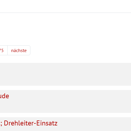
75
nächste
n
ude
 Drehleiter-Einsatz