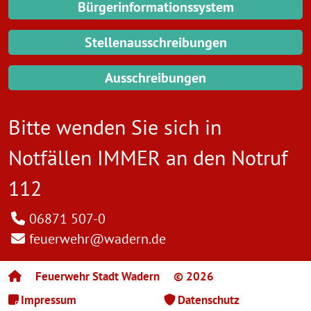
Bürgerinformationssystem
Stellenausschreibungen
Ausschreibungen
Bitte wenden Sie sich in
Notfällen IMMER an den
Notruf
112
06871 507-0
feuerwehr@wadern.de
Feuerwehr Stadt Wadern
© 2026
Impressum
Datenschutz