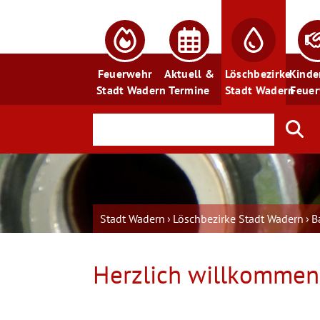
Feuerwehr
Aktuell &
Löschbezirke
Kinde
Stadt Wadern
Termine
Stadt Wadern
Feue
Stadt Wadern
Löschbezirke Stadt Wadern
B
Herzlich willkommen 