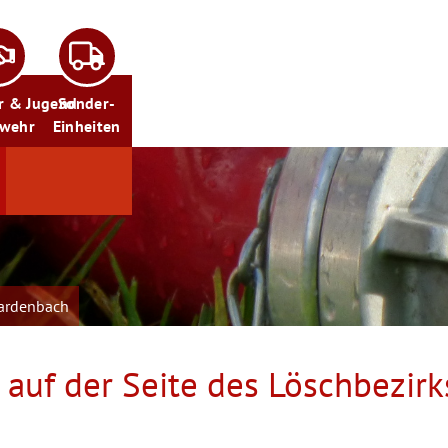
r & Jugend
Sonder-
rwehr
Einheiten
ardenbach
auf der Seite des Löschbezir