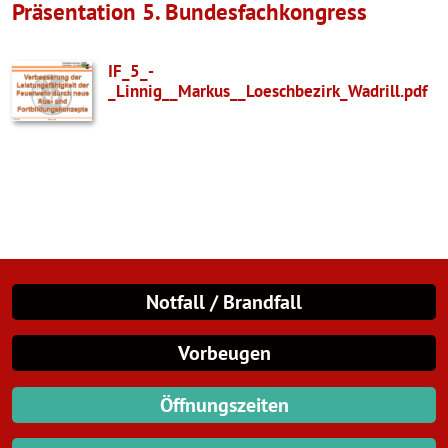
Präsentation 5. Bundesfachkongress
IF_5_-
_Linnig__Markus__Loeschbezirk_Wadrill.pdf
Notfall / Brandfall
Vorbeugen
Öffnungszeiten