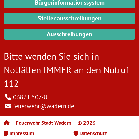
Bürgerinformationssystem
Stellenausschreibungen
Ausschreibungen
Bitte wenden Sie sich in
Notfällen IMMER an den
Notruf
112
06871 507-0
feuerwehr@wadern.de
Feuerwehr Stadt Wadern
© 2026
Impressum
Datenschutz