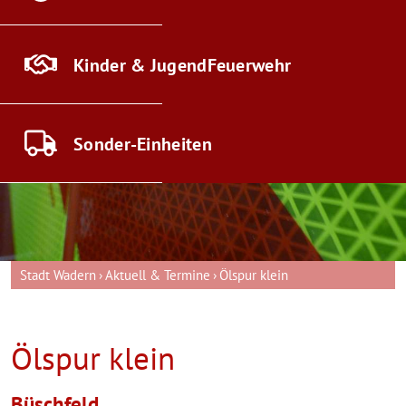
Kinder & Jugend
Feuerwehr
Sonder-
Einheiten
Stadt Wadern
Aktuell & Termine
Ölspur klein
Ölspur klein
Büschfeld