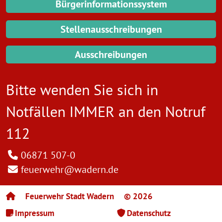
Bürgerinformationssystem
Stellenausschreibungen
Ausschreibungen
Bitte wenden Sie sich in
Notfällen IMMER an den
Notruf
112
06871 507-0
feuerwehr@wadern.de
Feuerwehr Stadt Wadern
© 2026
Impressum
Datenschutz