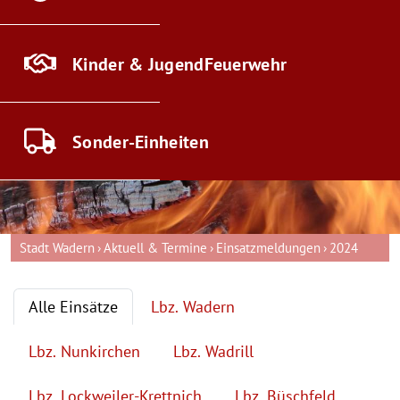
Kinder & Jugend
Feuerwehr
Sonder-
Einheiten
Stadt Wadern
Aktuell & Termine
Einsatzmeldungen
2024
Alle Einsätze
Lbz. Wadern
Lbz. Nunkirchen
Lbz. Wadrill
Lbz. Lockweiler-Krettnich
Lbz. Büschfeld