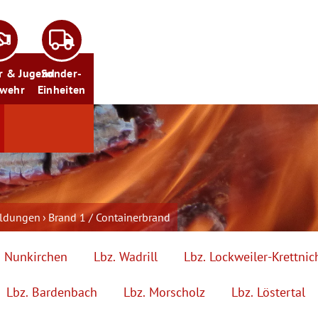
r & Jugend
Sonder-
rwehr
Einheiten
eldungen
Brand 1 / Containerbrand
. Nunkirchen
Lbz. Wadrill
Lbz. Lockweiler-Krettnic
Lbz. Bardenbach
Lbz. Morscholz
Lbz. Löstertal