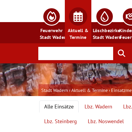
Feuerwehr
Aktuell &
Löschbezirke
Kinde
Stadt Wadern
Termine
Stadt Wadern
Feue
Stadt Wadern
Aktuell & Termine
Einsatzm
Alle Einsätze
Lbz. Wadern
Lbz
Lbz. Steinberg
Lbz. Noswendel