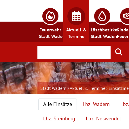
Feuerwehr
Aktuell &
Löschbezirke
Kinde
Stadt Wadern
Termine
Stadt Wadern
Feue
Stadt Wadern
Aktuell & Termine
Einsatzm
Alle Einsätze
Lbz. Wadern
Lbz
Lbz. Steinberg
Lbz. Noswendel