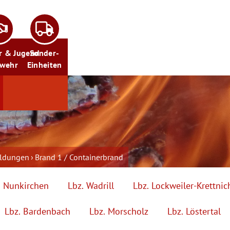
r & Jugend
Sonder-
rwehr
Einheiten
eldungen
Brand 1 / Containerbrand
. Nunkirchen
Lbz. Wadrill
Lbz. Lockweiler-Krettnic
Lbz. Bardenbach
Lbz. Morscholz
Lbz. Löstertal