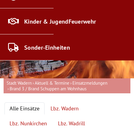
Kinder & Jugend
Feuerwehr
Sonder-
Einheiten
Stadt Wadern
Aktuell & Termine
Einsatzmeldungen
Brand 3 / Brand Schuppen am Wohnhaus
Alle Einsätze
Lbz. Wadern
Lbz. Nunkirchen
Lbz. Wadrill