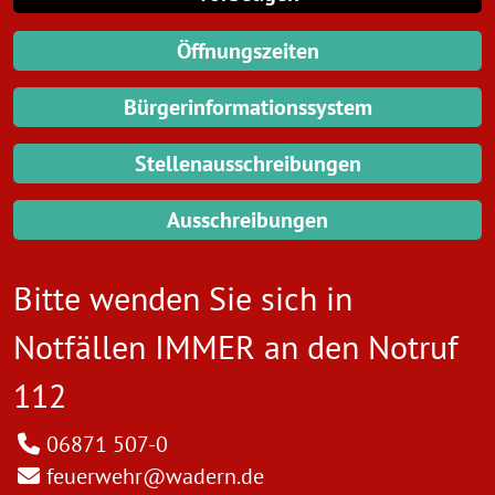
Öffnungszeiten
Bürgerinformationssystem
Stellenausschreibungen
Ausschreibungen
Bitte wenden Sie sich in
Notfällen IMMER an den
Notruf
112
06871 507-0
feuerwehr@wadern.de