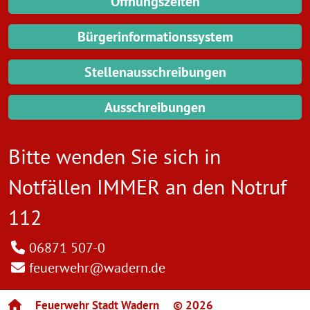
Öffnungszeiten
Bürgerinformationssystem
Stellenausschreibungen
Ausschreibungen
Bitte wenden Sie sich in
Notfällen IMMER an den
Notruf
112
06871 507-0
feuerwehr@wadern.de
Feuerwehr Stadt Wadern
© 2026