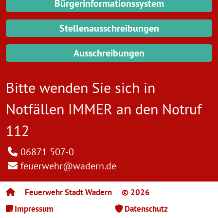
Bürgerinformationssystem
Stellenausschreibungen
Ausschreibungen
Bitte wenden Sie sich in
Notfällen IMMER an den
Notruf
112
06871 507-0
feuerwehr@wadern.de
Feuerwehr Stadt Wadern
© 2026
Impressum
Datenschutz