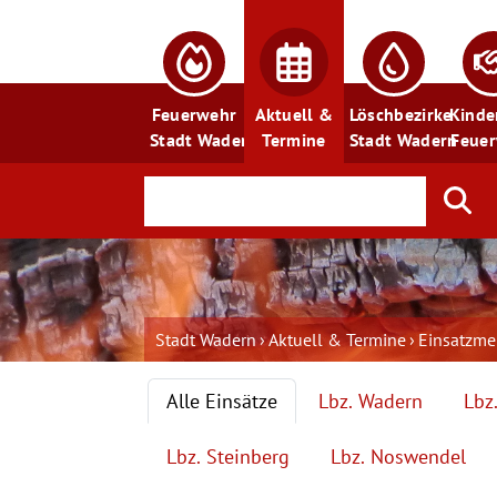
Feuerwehr
Aktuell &
Löschbezirke
Kinde
Stadt Wadern
Termine
Stadt Wadern
Feue
Stadt Wadern
Aktuell & Termine
Einsatzm
Alle Einsätze
Lbz. Wadern
Lbz
Lbz. Steinberg
Lbz. Noswendel