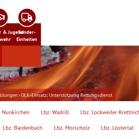
r & Jugend
Sonder-
rwehr
Einheiten
eldungen
DLK-Einsatz; Unterstützung Rettungsdienst
. Nunkirchen
Lbz. Wadrill
Lbz. Lockweiler-Krettnic
Lbz. Bardenbach
Lbz. Morscholz
Lbz. Löstertal