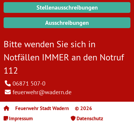
Stellenausschreibungen
Ausschreibungen
Bitte wenden Sie sich in
Notfällen IMMER an den
Notruf
112
06871 507-0
feuerwehr@wadern.de
Feuerwehr Stadt Wadern
© 2026
Impressum
Datenschutz