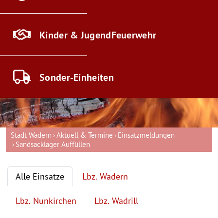
Kinder & Jugend
Feuerwehr
Sonder-
Einheiten
Stadt Wadern
Aktuell & Termine
Einsatzmeldungen
Sandsacklager Auffüllen
Alle Einsätze
Lbz. Wadern
Lbz. Nunkirchen
Lbz. Wadrill