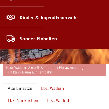
Kinder & Jugend
Feuerwehr
Sonder-
Einheiten
Stadt Wadern
Aktuell & Termine
Einsatzmeldungen
TH klein, Baum auf Fahrbahn
Alle Einsätze
Lbz. Wadern
Lbz. Nunkirchen
Lbz. Wadrill