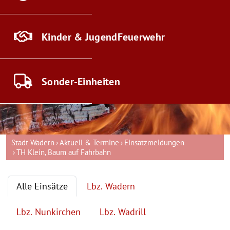
Kinder & Jugend
Feuerwehr
Sonder-
Einheiten
Stadt Wadern
Aktuell & Termine
Einsatzmeldungen
TH Klein, Baum auf Fahrbahn
Alle Einsätze
Lbz. Wadern
Lbz. Nunkirchen
Lbz. Wadrill