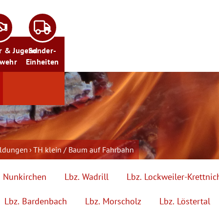
r & Jugend
Sonder-
rwehr
Einheiten
eldungen
TH klein / Baum auf Fahrbahn
. Nunkirchen
Lbz. Wadrill
Lbz. Lockweiler-Krettnic
Lbz. Bardenbach
Lbz. Morscholz
Lbz. Löstertal