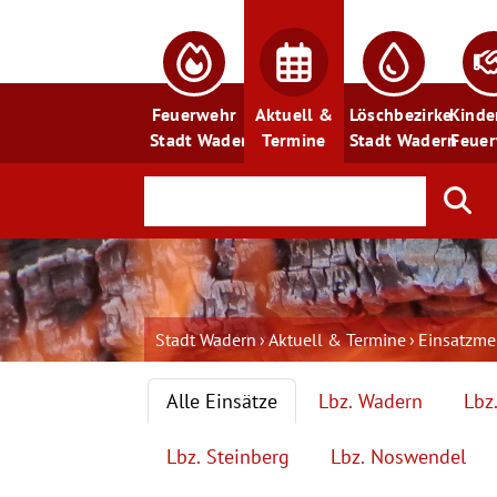
Feuerwehr
Aktuell &
Löschbezirke
Kinde
Stadt Wadern
Termine
Stadt Wadern
Feue
Stadt Wadern
Aktuell & Termine
Einsatzm
Alle Einsätze
Lbz. Wadern
Lbz
Lbz. Steinberg
Lbz. Noswendel