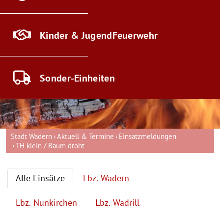
Kinder & Jugend
Feuerwehr
Sonder-
Einheiten
Stadt Wadern
Aktuell & Termine
Einsatzmeldungen
TH klein / Baum droht
Alle Einsätze
Lbz. Wadern
Lbz. Nunkirchen
Lbz. Wadrill