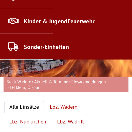
Kinder & Jugend
Feuerwehr
Sonder-
Einheiten
Stadt Wadern
Aktuell & Termine
Einsatzmeldungen
TH klein; Ölspur
Alle Einsätze
Lbz. Wadern
Lbz. Nunkirchen
Lbz. Wadrill