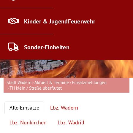
Kinder & Jugend
Feuerwehr
Sonder-
Einheiten
Stadt Wadern
Aktuell & Termine
Einsatzmeldungen
TH klein / Straße überflutet
Alle Einsätze
Lbz. Wadern
Lbz. Nunkirchen
Lbz. Wadrill