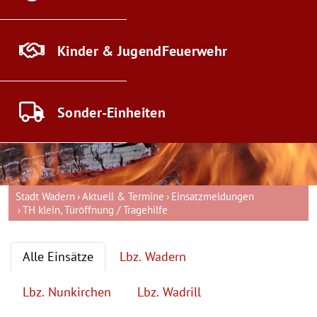
Kinder & Jugend
Feuerwehr
Sonder-
Einheiten
Stadt Wadern
Aktuell & Termine
Einsatzmeldungen
TH klein, Türöffnung / Tragehilfe
Alle Einsätze
Lbz. Wadern
Lbz. Nunkirchen
Lbz. Wadrill