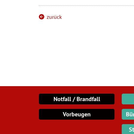
zurück
Notfall / Brandfall
Vorbeugen
Bü
S