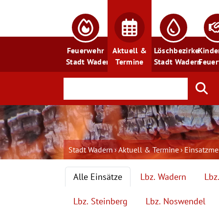
Feuerwehr
Aktuell &
Löschbezirke
Kinde
Stadt Wadern
Termine
Stadt Wadern
Feue
Stadt Wadern
Aktuell & Termine
Einsatzm
Alle Einsätze
Lbz. Wadern
Lbz
Lbz. Steinberg
Lbz. Noswendel