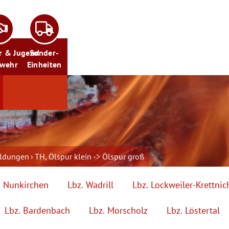
r & Jugend
Sonder-
rwehr
Einheiten
eldungen
TH, Ölspur klein -> Ölspur groß
. Nunkirchen
Lbz. Wadrill
Lbz. Lockweiler-Krettnic
Lbz. Bardenbach
Lbz. Morscholz
Lbz. Löstertal