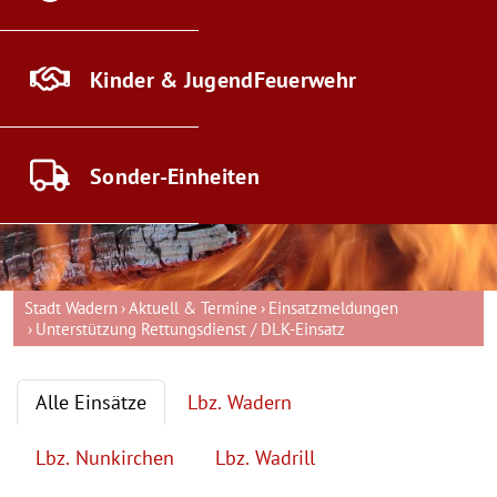
Kinder & Jugend
Feuerwehr
Sonder-
Einheiten
Stadt Wadern
Aktuell & Termine
Einsatzmeldungen
Unterstützung Rettungsdienst / DLK-Einsatz
Alle Einsätze
Lbz. Wadern
Lbz. Nunkirchen
Lbz. Wadrill