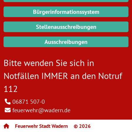
Bürgerinformationssystem
Stellenausschreibungen
Ausschreibungen
Bitte wenden Sie sich in
Notfällen IMMER an den
Notruf
112
06871 507-0
feuerwehr@wadern.de
Feuerwehr Stadt Wadern
© 2026