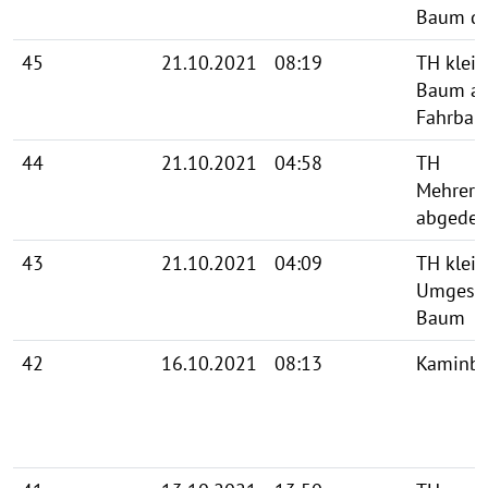
Baum dr
45
21.10.2021
08:19
TH klein
Baum au
Fahrbah
44
21.10.2021
04:58
TH
Mehrere
abgedec
43
21.10.2021
04:09
TH klein
Umgestü
Baum
42
16.10.2021
08:13
Kaminbr