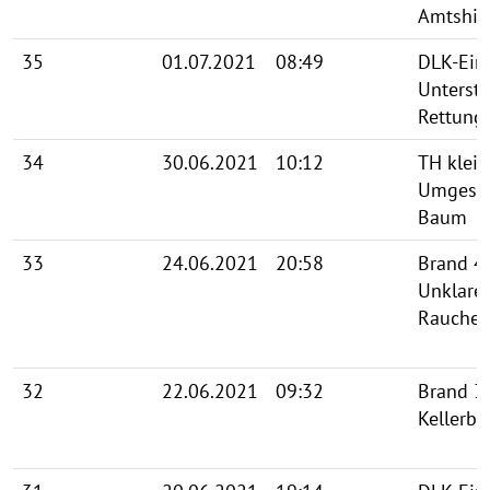
Amtshil
35
01.07.2021
08:49
DLK-Ein
Unterst
Rettung
34
30.06.2021
10:12
TH klein
Umgestü
Baum
33
24.06.2021
20:58
Brand 4
Unklare
Rauchen
32
22.06.2021
09:32
Brand 3
Kellerbr