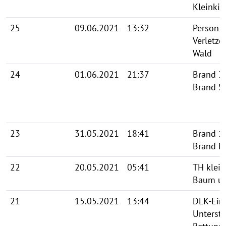
Kleinki
25
09.06.2021
13:32
Person i
Verletze
Wald
24
01.06.2021
21:37
Brand 3
Brand S
23
31.05.2021
18:41
Brand 1
Brand M
22
20.05.2021
05:41
TH klein
Baum um
21
15.05.2021
13:44
DLK-Ein
Unterst