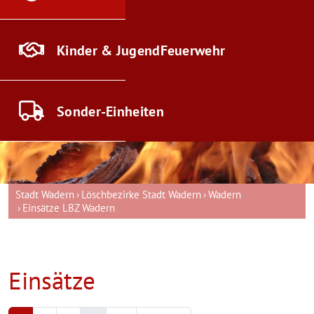
Kinder & Jugend
Feuerwehr
Sonder-
Einheiten
Stadt Wadern
Löschbezirke Stadt Wadern
Wadern
Einsätze LBZ Wadern
Einsätze