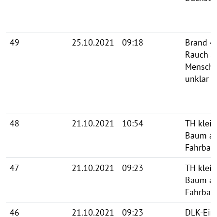
49
25.10.2021
09:18
Brand 4
Rauch au
Mensche
unklar
48
21.10.2021
10:54
TH klein
Baum au
Fahrbah
47
21.10.2021
09:23
TH klein
Baum au
Fahrbah
46
21.10.2021
09:23
DLK-Ein