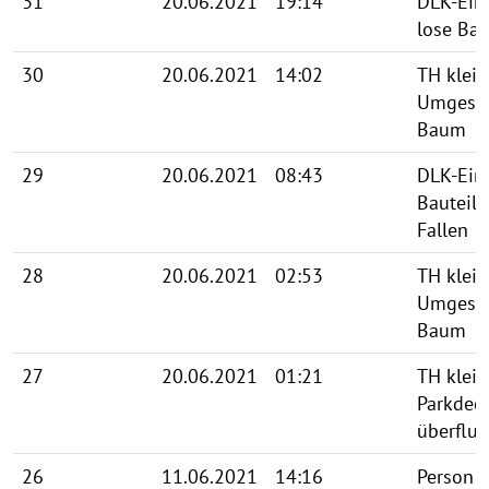
31
20.06.2021
19:14
DLK-Ein
lose Bau
30
20.06.2021
14:02
TH klein
Umgestü
Baum
29
20.06.2021
08:43
DLK-Ein
Bauteil 
Fallen
28
20.06.2021
02:53
TH klein
Umgestü
Baum
27
20.06.2021
01:21
TH klein
Parkdec
überflut
26
11.06.2021
14:16
Person i