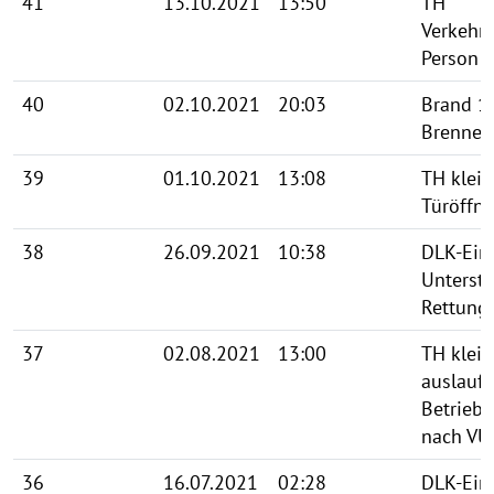
41
13.10.2021
13:50
TH
Verkehrs
Person
40
02.10.2021
20:03
Brand 1
Brennen
39
01.10.2021
13:08
TH klein
Türöffn
38
26.09.2021
10:38
DLK-Ein
Unterst
Rettung
37
02.08.2021
13:00
TH klein
auslauf
Betriebs
nach VU
36
16.07.2021
02:28
DLK-Ein