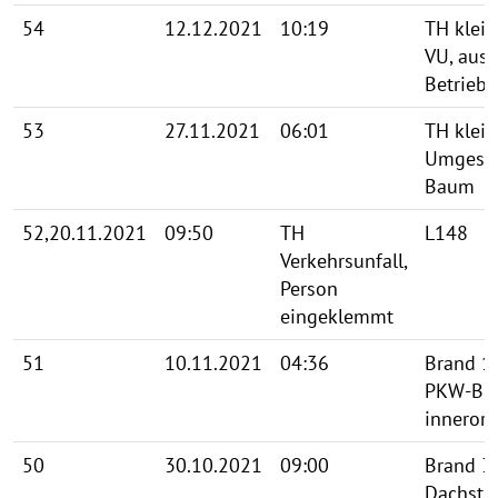
54
12.12.2021
10:19
TH klein
VU, aus
Betriebs
53
27.11.2021
06:01
TH klein
Umgestü
Baum
52,20.11.2021
09:50
TH
L148
Verkehrsunfall,
Person
eingeklemmt
51
10.11.2021
04:36
Brand 1
PKW-Br
innerort
50
30.10.2021
09:00
Brand 3
Dachstu