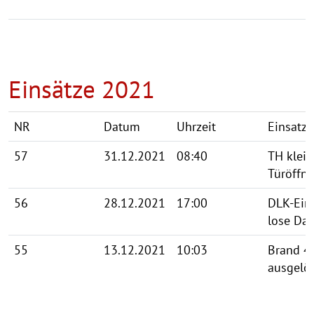
Einsätze 2021
NR
Datum
Uhrzeit
Einsatz
57
31.12.2021
08:40
TH klein
Türöffn
56
28.12.2021
17:00
DLK-Ein
lose Dac
55
13.12.2021
10:03
Brand 4
ausgelö