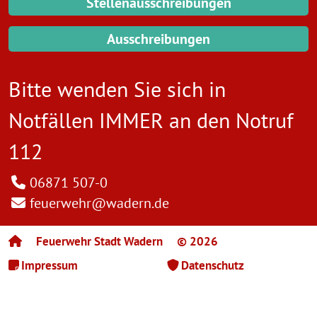
Stellenausschreibungen
Ausschreibungen
Bitte wenden Sie sich in
Notfällen IMMER an den
Notruf
112
06871 507-0
feuerwehr@wadern.de
Feuerwehr Stadt Wadern
© 2026
Impressum
Datenschutz