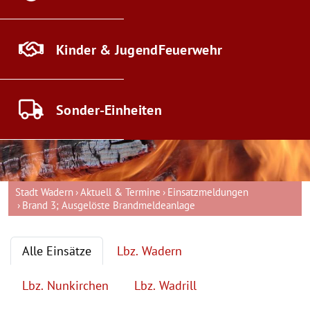
Kinder & Jugend
Feuerwehr
Sonder-
Einheiten
Stadt Wadern
Aktuell & Termine
Einsatzmeldungen
Brand 3; Ausgelöste Brandmeldeanlage
Alle Einsätze
Lbz. Wadern
Lbz. Nunkirchen
Lbz. Wadrill