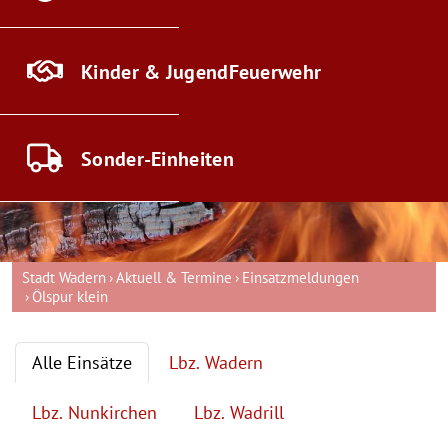
Kinder & Jugend
Feuerwehr
Sonder-
Einheiten
Stadt Wadern
Aktuell & Termine
Einsatzmeldungen
Ölspur klein
Alle Einsätze
Lbz. Wadern
Lbz. Nunkirchen
Lbz. Wadrill