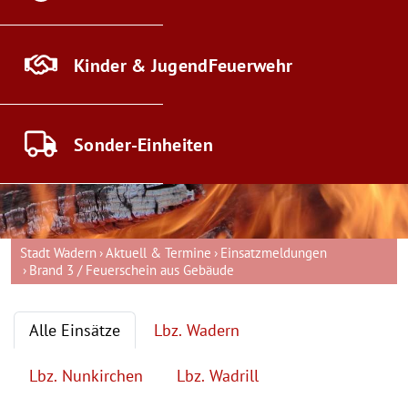
Kinder & Jugend
Feuerwehr
Sonder-
Einheiten
Stadt Wadern
Aktuell & Termine
Einsatzmeldungen
Brand 3 / Feuerschein aus Gebäude
Alle Einsätze
Lbz. Wadern
Lbz. Nunkirchen
Lbz. Wadrill