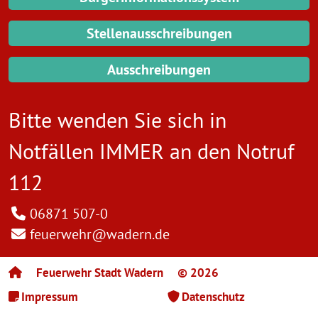
Stellenausschreibungen
Ausschreibungen
Bitte wenden Sie sich in
Notfällen IMMER an den
Notruf
112
06871 507-0
feuerwehr@wadern.de
Feuerwehr Stadt Wadern
© 2026
Impressum
Datenschutz