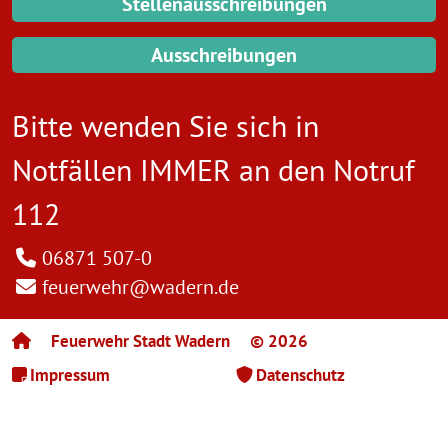
Stellenausschreibungen
Ausschreibungen
Bitte wenden Sie sich in
Notfällen IMMER an den
Notruf
112
06871 507-0
feuerwehr@wadern.de
Feuerwehr Stadt Wadern
© 2026
Impressum
Datenschutz