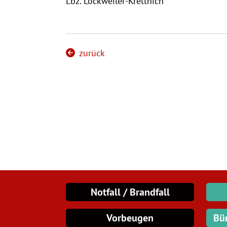
Lbz. Lockweiler-Krettnich
zurück
Notfall / Brandfall
Vorbeugen
Bü