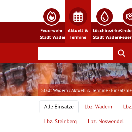
Feuerwehr
Aktuell &
Löschbezirke
Kinde
Stadt Wadern
Termine
Stadt Wadern
Feue
Stadt Wadern
Aktuell & Termine
Einsatzm
Alle Einsätze
Lbz. Wadern
Lbz
Lbz. Steinberg
Lbz. Noswendel