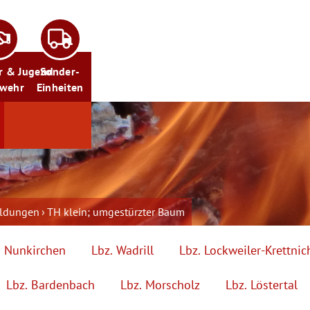
r & Jugend
Sonder-
rwehr
Einheiten
eldungen
TH klein; umgestürzter Baum
. Nunkirchen
Lbz. Wadrill
Lbz. Lockweiler-Krettnic
Lbz. Bardenbach
Lbz. Morscholz
Lbz. Löstertal