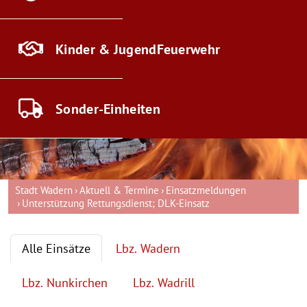
Kinder & Jugend
Feuerwehr
Sonder-
Einheiten
Stadt Wadern
Aktuell & Termine
Einsatzmeldungen
Unterstützung Rettungsdienst; DLK-Einsatz
Alle Einsätze
Lbz. Wadern
Lbz. Nunkirchen
Lbz. Wadrill