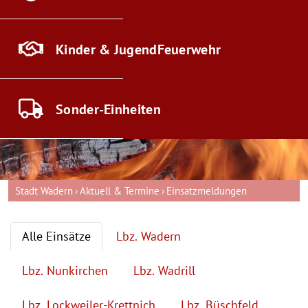
Kinder & Jugend
Feuerwehr
Sonder-
Einheiten
Stadt Wadern
Aktuell & Termine
Einsatzmeldungen
Alle Einsätze
Lbz. Wadern
Lbz. Nunkirchen
Lbz. Wadrill
Lbz. Lockweiler-Krettnich
Lbz. Büschfeld